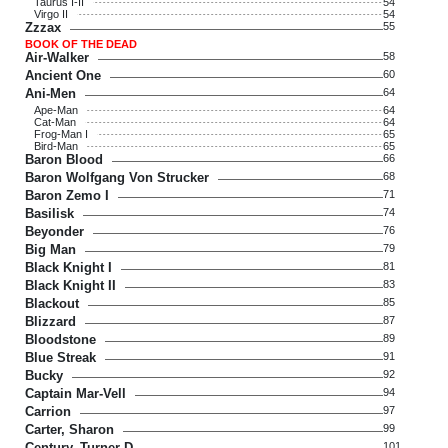
Taurus I-II
54
Virgo II
54
Zzzax
55
BOOK OF THE DEAD
Air-Walker
58
Ancient One
60
Ani-Men
64
Ape-Man
64
Cat-Man
64
Frog-Man I
65
Bird-Man
65
Baron Blood
66
Baron Wolfgang Von Strucker
68
Baron Zemo I
71
Basilisk
74
Beyonder
76
Big Man
79
Black Knight I
81
Black Knight II
83
Blackout
85
Blizzard
87
Bloodstone
89
Blue Streak
91
Bucky
92
Captain Mar-Vell
94
Carrion
97
Carter, Sharon
99
Century, Turner D.
101