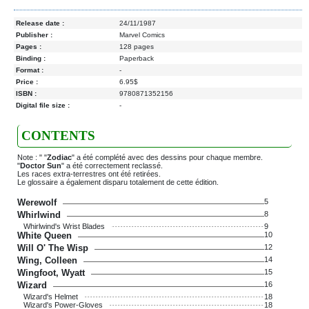
Release date :
24/11/1987
Publisher :
Marvel Comics
Pages :
128 pages
Binding :
Paperback
Format :
-
Price :
6.95$
ISBN :
9780871352156
Digital file size :
-
CONTENTS
Note : " "
Zodiac
" a été complété avec des dessins pour chaque membre.
"
Doctor Sun
" a été correctement reclassé.
Les races extra-terrestres ont été retirées.
Le glossaire a également disparu totalement de cette édition.
Werewolf
5
Whirlwind
8
Whirlwind's Wrist Blades
9
White Queen
10
Will O' The Wisp
12
Wing, Colleen
14
Wingfoot, Wyatt
15
Wizard
16
Wizard's Helmet
18
Wizard's Power-Gloves
18