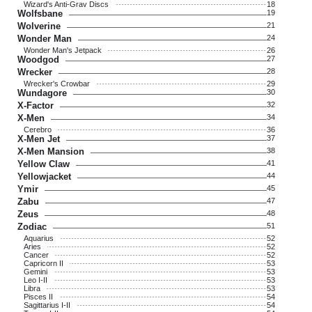
Wizard's Anti-Grav Discs
18
Wolfsbane
19
Wolverine
21
Wonder Man
24
Wonder Man's Jetpack
26
Woodgod
27
Wrecker
28
Wrecker's Crowbar
29
Wundagore
30
X-Factor
32
X-Men
34
Cerebro
36
X-Men Jet
37
X-Men Mansion
38
Yellow Claw
41
Yellowjacket
44
Ymir
45
Zabu
47
Zeus
48
Zodiac
51
Aquarius
52
Aries
52
Cancer
52
Capricorn II
53
Gemini
53
Leo I-II
53
Libra
53
Pisces II
54
Sagittarius I-II
54