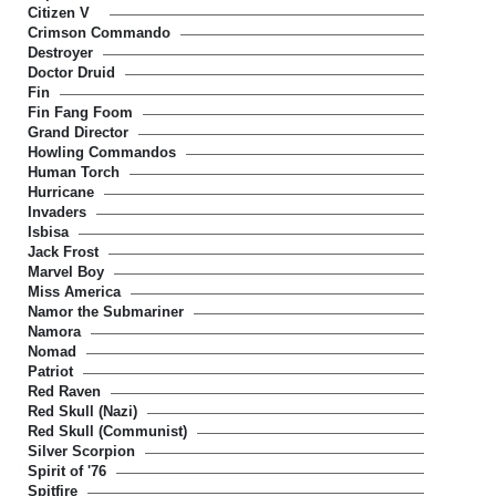
Citizen V
Crimson Commando
Destroyer
Doctor Druid
Fin
Fin Fang Foom
Grand Director
Howling Commandos
Human Torch
Hurricane
Invaders
Isbisa
Jack Frost
Marvel Boy
Miss America
Namor the Submariner
Namora
Nomad
Patriot
Red Raven
Red Skull (Nazi)
Red Skull (Communist)
Silver Scorpion
Spirit of '76
Spitfire