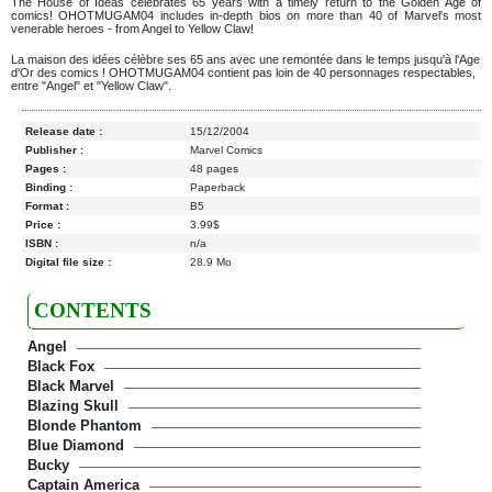
The House of Ideas celebrates 65 years with a timely return to the Golden Age of
comics! OHOTMUGAM04 includes in-depth bios on more than 40 of Marvel's most
venerable heroes - from Angel to Yellow Claw!
La maison des idées célèbre ses 65 ans avec une remontée dans le temps jusqu'à l'Age
d'Or des comics ! OHOTMUGAM04 contient pas loin de 40 personnages respectables,
entre "Angel" et "Yellow Claw".
Release date :
15/12/2004
Publisher :
Marvel Comics
Pages :
48 pages
Binding :
Paperback
Format :
B5
Price :
3.99$
ISBN :
n/a
Digital file size :
28.9 Mo
CONTENTS
Angel
Black Fox
Black Marvel
Blazing Skull
Blonde Phantom
Blue Diamond
Bucky
Captain America