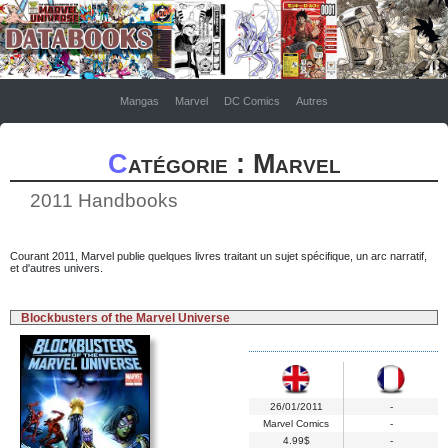
Mangas
Marvel
DC Comics
Autres
Catégorie : Marvel
2011 Handbooks
Courant 2011, Marvel publie quelques livres traitant un sujet spécifique, un arc narratif,
et d'autres univers.
Blockbusters of the Marvel Universe
26/01/2011
-
Marvel Comics
-
4.99$
-