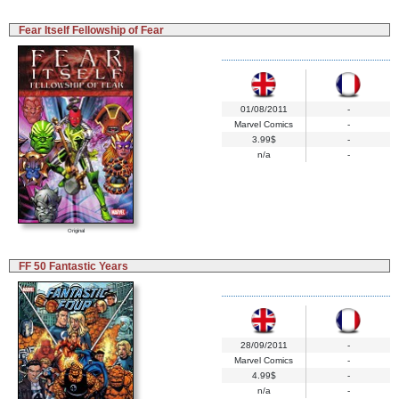
Fear Itself Fellowship of Fear
01/08/2011
-
Marvel Comics
-
3.99$
-
n/a
-
Original
FF 50 Fantastic Years
28/09/2011
-
Marvel Comics
-
4.99$
-
n/a
-