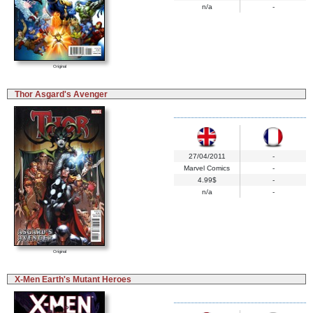
n/a
-
Original
Thor Asgard's Avenger
27/04/2011
-
Marvel Comics
-
4.99$
-
n/a
-
Original
X-Men Earth's Mutant Heroes