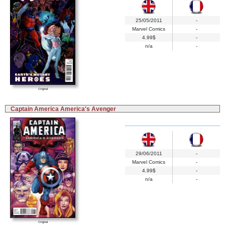
25/05/2011
-
Marvel Comics
-
4.99$
-
n/a
-
Original
Captain America America's Avenger
29/06/2011
-
Marvel Comics
-
4.99$
-
n/a
-
Original