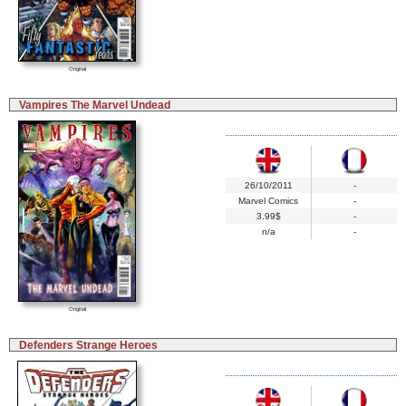
Original
Vampires The Marvel Undead
26/10/2011
-
Marvel Comics
-
3.99$
-
n/a
-
Original
Defenders Strange Heroes