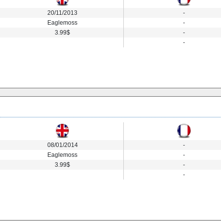
20/11/2013
-
Eaglemoss
-
3.99$
-
-
08/01/2014
-
Eaglemoss
-
3.99$
-
-