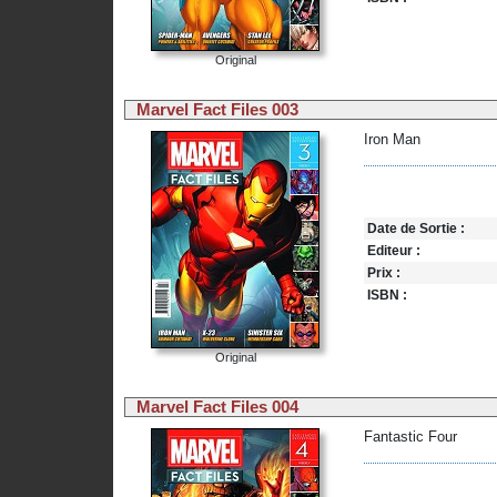
Original
Marvel Fact Files 003
Iron Man
Date de Sortie :
Editeur :
Prix :
ISBN :
Original
Marvel Fact Files 004
Fantastic Four