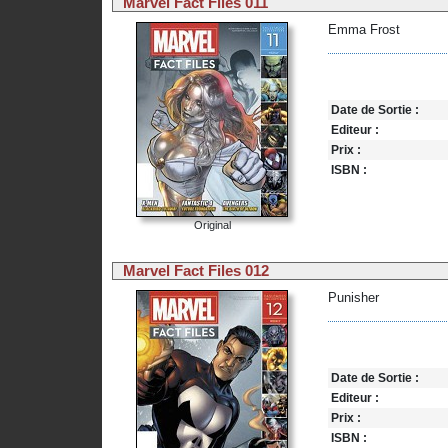
Marvel Fact Files 011
Emma Frost
Date de Sortie :
Editeur :
Prix :
ISBN :
Original
Marvel Fact Files 012
Punisher
Date de Sortie :
Editeur :
Prix :
ISBN :