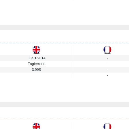
08/01/2014
-
Eaglemoss
-
3.99$
-
-