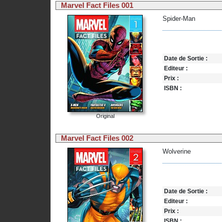
Marvel Fact Files 001
Spider-Man
Date de Sortie :
Editeur :
Prix :
ISBN :
Original
Marvel Fact Files 002
Wolverine
Date de Sortie :
Editeur :
Prix :
ISBN :