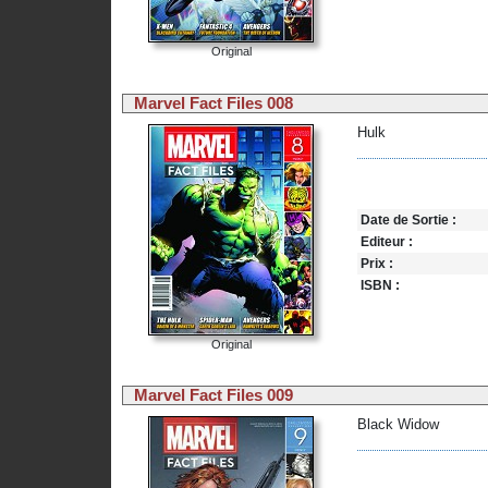
Original
Marvel Fact Files 008
Hulk
Date de Sortie :
Editeur :
Prix :
ISBN :
Original
Marvel Fact Files 009
Black Widow