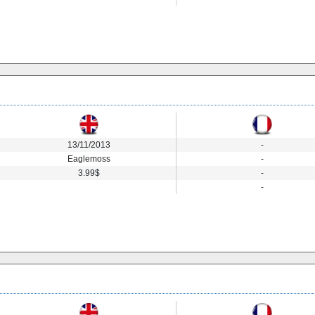
13/11/2013
-
Eaglemoss
-
3.99$
-
-