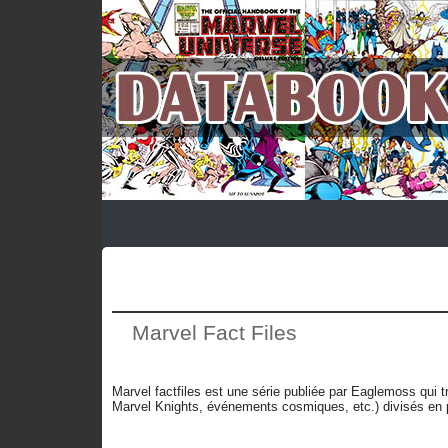
Marvel Fact Files
Marvel factfiles est une série publiée par Eaglemoss qui
Marvel Knights, événements cosmiques, etc.) divisés en pl